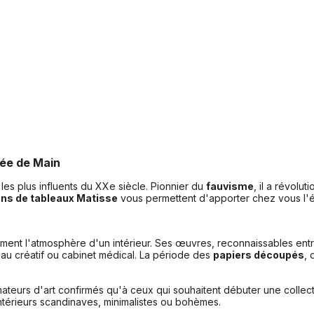
tée de Main
les plus influents du XXe siècle. Pionnier du
fauvisme
, il a révolu
ns de tableaux Matisse
vous permettent d'apporter chez vous l'én
ment l'atmosphère d'un intérieur. Ses œuvres, reconnaissables entre
u créatif ou cabinet médical. La période des
papiers découpés
, 
ateurs d'art confirmés qu'à ceux qui souhaitent débuter une collec
ntérieurs scandinaves, minimalistes ou bohèmes.