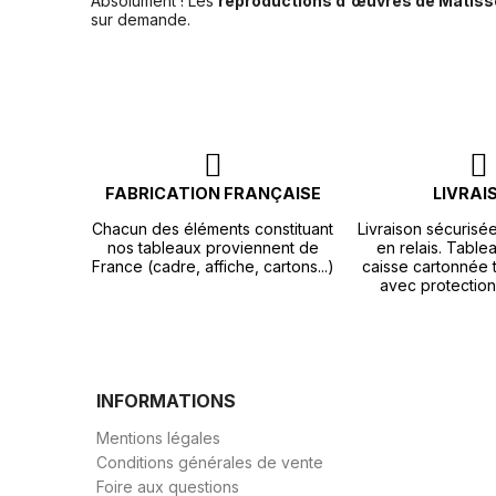
Absolument ! Les
reproductions d'œuvres de Matiss
sur demande.
FABRICATION FRANÇAISE
LIVRAI
Chacun des éléments constituant
Livraison sécurisé
nos tableaux proviennent de
en relais. Tablea
France (cadre, affiche, cartons...)
caisse cartonnée t
avec protection
INFORMATIONS
Mentions légales
Conditions générales de vente
Foire aux questions