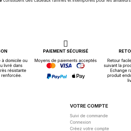
e
constituent des cadeaux raffinés et intemporels pour les amateur
SON
PAIEMENT SÉCURISÉ
RETO
e à domicile ou
Moyens de paiements acceptés
Retour facil
u livré dans
suivant la pr
rès résistante
Echange r
 renforcée.
produit end
li
VOTRE COMPTE
Suivi de commande
Connexion
Créez votre compte