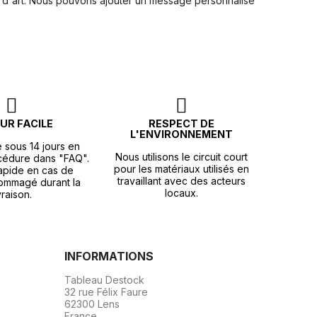
s d'art. Nous pouvons ajouter un message personnalisé
UR FACILE
RESPECT DE
L'ENVIRONNEMENT
e sous 14 jours en
Nous utilisons le circuit court
océdure dans "FAQ".
pour les matériaux utilisés en
apide en cas de
travaillant avec des acteurs
ommagé durant la
locaux.
vraison.
INFORMATIONS
Tableau Destock
32 rue Félix Faure
62300 Lens
France