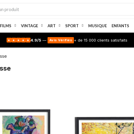
 FILMS
VINTAGE
ART
SPORT
MUSIQUE
ENFANTS
4.9/5
—
+ de 15 000 clients satisfaits
Avis Vérifiés
★
★
★
★
★
isse
isse