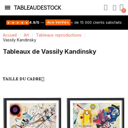
TABLEAUDESTOCK
4.9/5
—
+ de 15 000 clients satisfaits
Avis Vérifiés
★
★
★
★
★
Accueil
Art
Tableaux reproductions
Vassily Kandinsky
Tableaux de Vassily Kandinsky
TAILLE DU CADRE