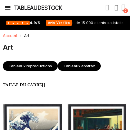
TABLEAUDESTOCK
4.9/5
—
+ de 15 000 clients satisfaits
Avis Vérifiés
★
★
★
★
★
Accueil
Art
Art
Tableaux reproductions
Tableaux abstrait
TAILLE DU CADRE