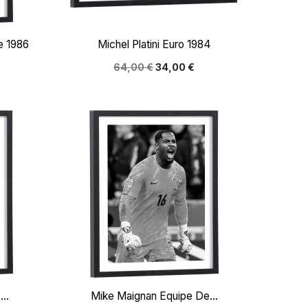

Aperçu rapide
e 1986
Michel Platini Euro 1984
64,00 €
34,00 €

Aperçu rapide
..
Mike Maignan Equipe De...