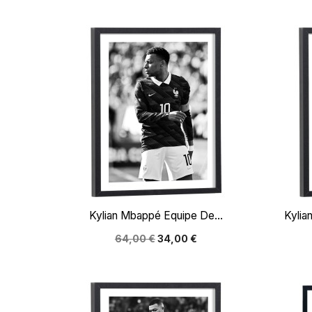

Aperçu rapide
Kylian Mbappé Equipe De...
Kylia
64,00 €
34,00 €