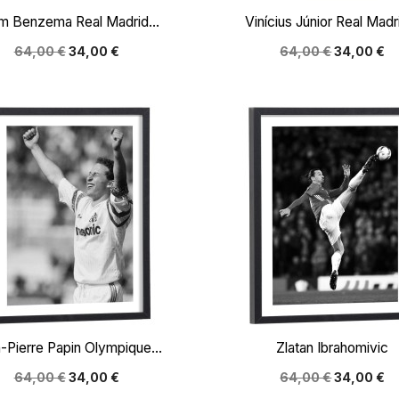


Aperçu rapide
Aperçu rapide
m Benzema Real Madrid...
Vinícius Júnior Real Madri
64,00 €
34,00 €
64,00 €
34,00 €


Aperçu rapide
Aperçu rapide
-Pierre Papin Olympique...
Zlatan Ibrahomivic
64,00 €
34,00 €
64,00 €
34,00 €