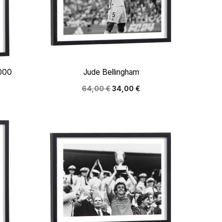

Aperçu rapide
2000
Jude Bellingham
64,00 €
34,00 €