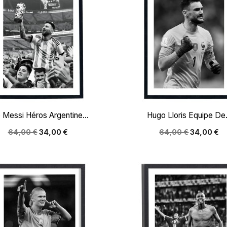


Aperçu rapide
Aperçu rapide
 Messi Héros Argentine...
Hugo Lloris Equipe De.
64,00 €
34,00 €
64,00 €
34,00 €