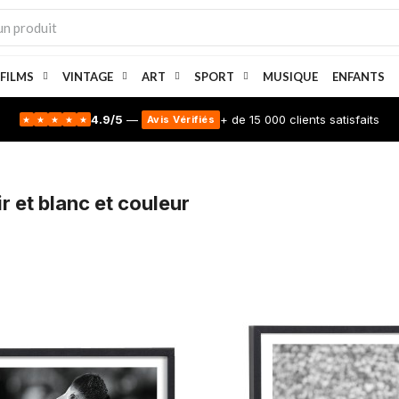
 FILMS
VINTAGE
ART
SPORT
MUSIQUE
ENFANTS
4.9/5
—
+ de 15 000 clients satisfaits
Avis Vérifiés
★
★
★
★
★
r et blanc et couleur