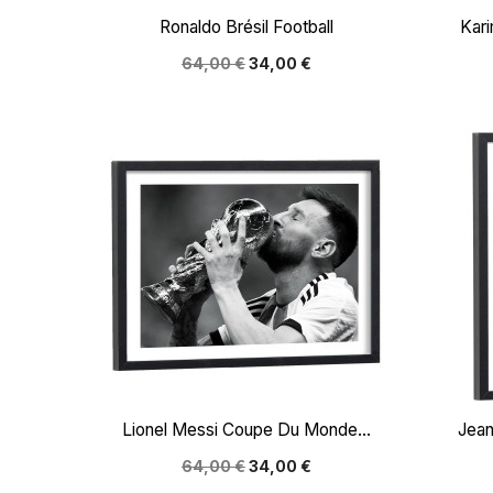

Aperçu rapide
Ronaldo Brésil Football
Kari
64,00 €
34,00 €

Aperçu rapide
Lionel Messi Coupe Du Monde...
Jean
64,00 €
34,00 €