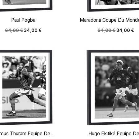


Aperçu rapide
Aperçu rapide
Paul Pogba
Maradona Coupe Du Mond
64,00 €
34,00 €
64,00 €
34,00 €


Aperçu rapide
Aperçu rapide
cus Thuram Equipe De...
Hugo Ekitiké Equipe De.