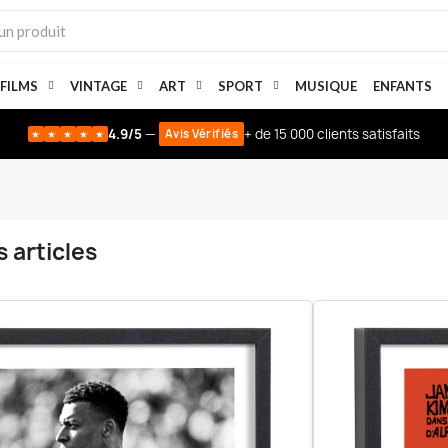
 FILMS
VINTAGE
ART
SPORT
MUSIQUE
ENFANTS
4.9/5
—
+ de 15 000 clients satisfaits
Avis Vérifiés
★
★
★
★
★
 articles