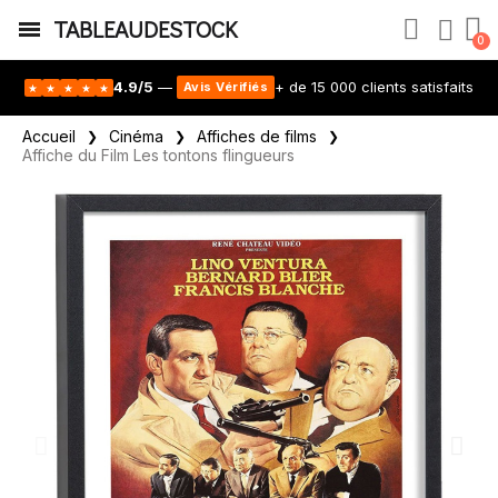
TABLEAUDESTOCK
4.9/5
—
+ de 15 000 clients satisfaits
Avis Vérifiés
★
★
★
★
★
Accueil
Cinéma
Affiches de films
Affiche du Film Les tontons flingueurs