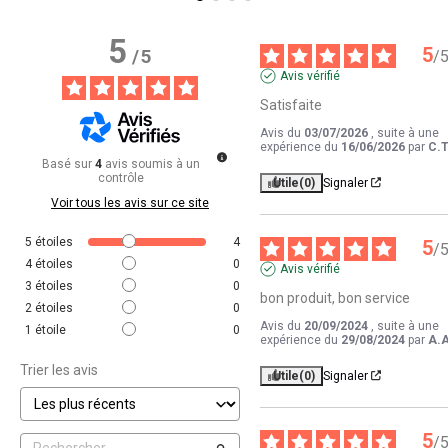
5
5
/
5
/
Avis vérifié
Satisfaite
Avis du
03/07/2026
, suite à une
expérience du
16/06/2026
par
C.T
Basé sur
4
avis soumis à un
contrôle
Utile
(0)
Signaler
Voir tous les avis sur ce site
5
étoiles
4
5
/
4
étoiles
0
Avis vérifié
3
étoiles
0
bon produit, bon service
2
étoiles
0
Avis du
20/09/2024
, suite à une
1
étoile
0
expérience du
29/08/2024
par
A.A
Trier les avis
Utile
(0)
Signaler
5
/