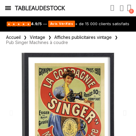
TABLEAUDESTOCK
4.9/5
—
+ de 15 000 clients satisfaits
Avis Vérifiés
★
★
★
★
★
Accueil
Vintage
Affiches publicitaires vintage
Pub Singer Machines à coudre