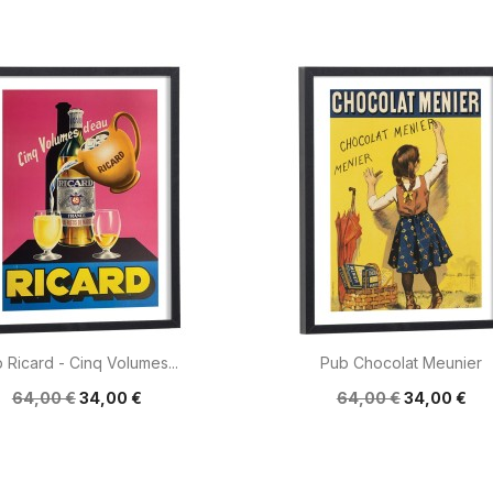


Aperçu rapide
Aperçu rapide
 Ricard - Cinq Volumes...
Pub Chocolat Meunier
64,00 €
34,00 €
64,00 €
34,00 €