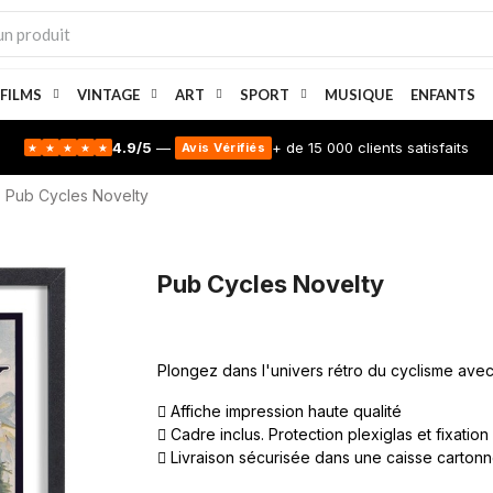
 FILMS
VINTAGE
ART
SPORT
MUSIQUE
ENFANTS
4.9/5
—
+ de 15 000 clients satisfaits
Avis Vérifiés
★
★
★
★
★
Pub Cycles Novelty
Pub Cycles Novelty
Plongez dans l'univers rétro du cyclisme avec 
Affiche impression haute qualité
Cadre inclus. Protection plexiglas et fixation
Livraison sécurisée dans une caisse carton