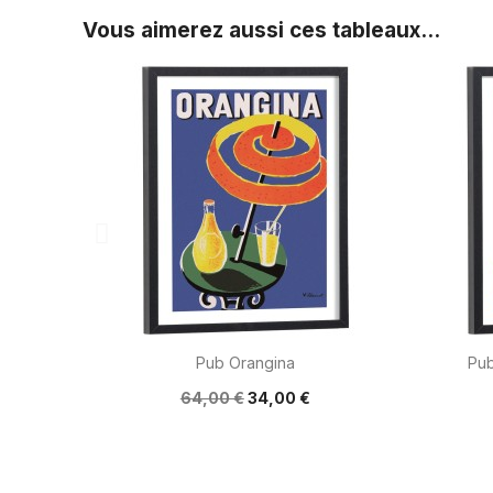
Vous aimerez aussi ces tableaux...

Aperçu rapide
Pub Orangina
Pub
64,00 €
34,00 €