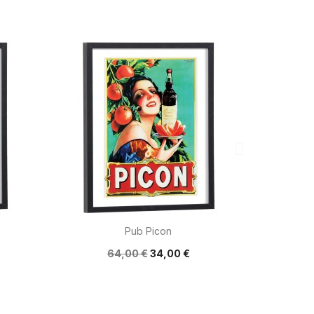

Aperçu rapide
Pub Picon
64,00 €
34,00 €