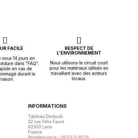
UR FACILE
RESPECT DE
L'ENVIRONNEMENT
e sous 14 jours en
Nous utilisons le circuit court
océdure dans "FAQ".
pour les matériaux utilisés en
apide en cas de
travaillant avec des acteurs
ommagé durant la
locaux.
vraison.
INFORMATIONS
Tableau Destock
32 rue Félix Faure
62300 Lens
France
Appelez-nous :
09 52 13 82 15