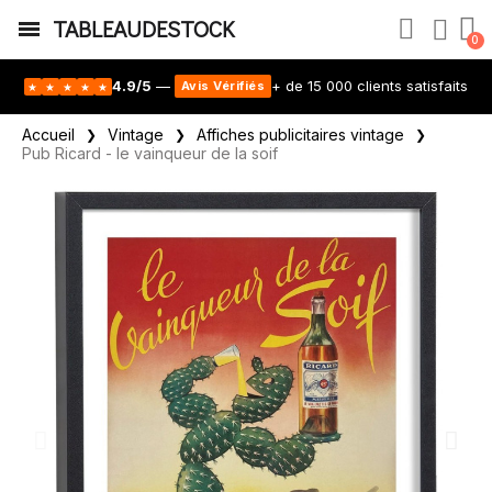
TABLEAUDESTOCK
4.9/5
—
+ de 15 000 clients satisfaits
Avis Vérifiés
★
★
★
★
★
Accueil
Vintage
Affiches publicitaires vintage
Pub Ricard - le vainqueur de la soif