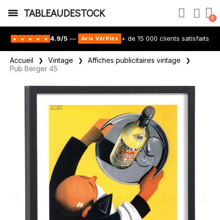
TABLEAUDESTOCK
4.9/5
—
+ de 15 000 clients satisfaits
Avis Vérifiés
★
★
★
★
★
Accueil
Vintage
Affiches publicitaires vintage
Pub Berger 45