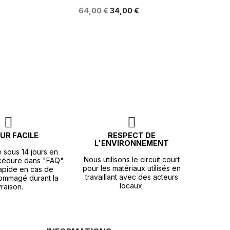
64,00 €
34,00 €
UR FACILE
RESPECT DE
L'ENVIRONNEMENT
e sous 14 jours en
Nous utilisons le circuit court
océdure dans "FAQ".
pour les matériaux utilisés en
apide en cas de
travaillant avec des acteurs
ommagé durant la
locaux.
vraison.