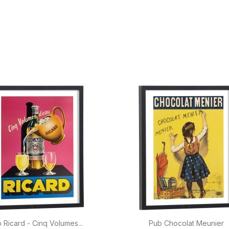


Aperçu rapide
Aperçu rapide
 Ricard - Cinq Volumes...
Pub Chocolat Meunier