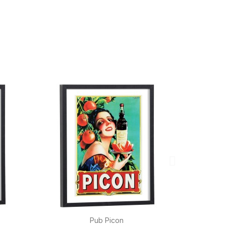

Aperçu rapide
Pub Picon