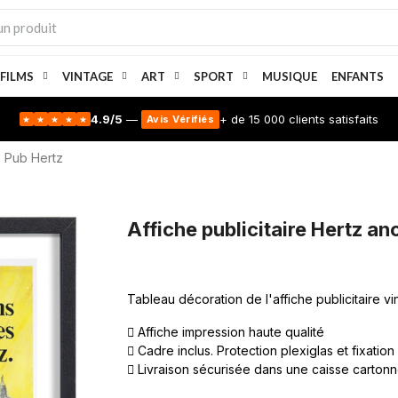
 FILMS
VINTAGE
ART
SPORT
MUSIQUE
ENFANTS
4.9/5
—
+ de 15 000 clients satisfaits
Avis Vérifiés
★
★
★
★
★
Pub Hertz
Affiche publicitaire Hertz an
Tableau décoration de l'affiche publicitaire v
Affiche impression haute qualité
Cadre inclus. Protection plexiglas et fixation
Livraison sécurisée dans une caisse carton