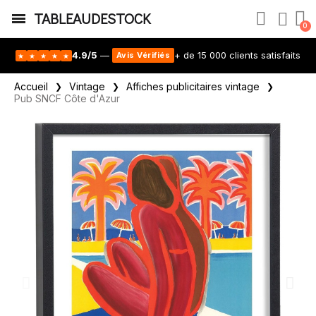
TABLEAUDESTOCK
4.9/5
—
+ de 15 000 clients satisfaits
Avis Vérifiés
★
★
★
★
★
Accueil
Vintage
Affiches publicitaires vintage
Pub SNCF Côte d'Azur