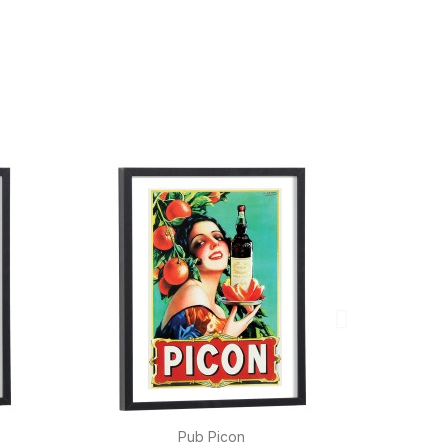

Aperçu rapide
Pub Picon