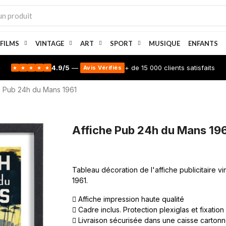
 FILMS
VINTAGE
ART
SPORT
MUSIQUE
ENFANTS
4.9/5
—
+ de 15 000 clients satisfaits
Avis Vérifiés
★
★
★
★
★
Pub 24h du Mans 1961
Affiche Pub 24h du Mans 196
Tableau décoration de l'affiche publicitaire 
1961.
Affiche impression haute qualité
Cadre inclus. Protection plexiglas et fixation
Livraison sécurisée dans une caisse carton