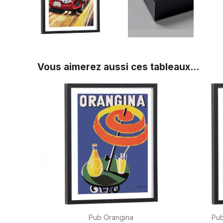
Vous aimerez aussi ces tableaux...

Aperçu rapide
Pub Orangina
Pub