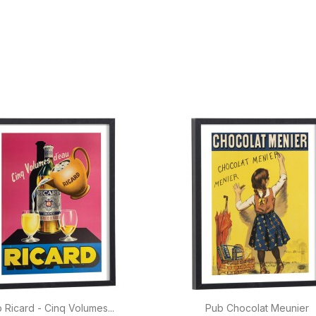


Aperçu rapide
Aperçu rapide
 Ricard - Cinq Volumes...
Pub Chocolat Meunier