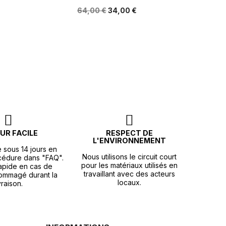
64,00 €
34,00 €
UR FACILE
RESPECT DE
L'ENVIRONNEMENT
e sous 14 jours en
Nous utilisons le circuit court
océdure dans "FAQ".
pour les matériaux utilisés en
apide en cas de
travaillant avec des acteurs
ommagé durant la
locaux.
vraison.