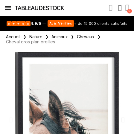
TABLEAUDESTOCK
4.9/5
—
+ de 15 000 clients satisfaits
Avis Vérifiés
★
★
★
★
★
Accueil
Nature
Animaux
Chevaux
Cheval gros plan oreilles