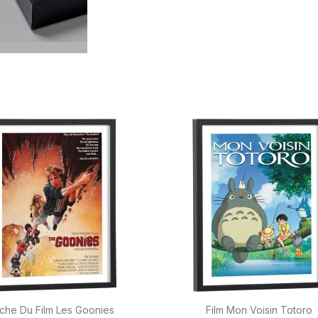


Aperçu rapide
Aperçu rapide
iche Du Film Les Goonies
Film Mon Voisin Totoro