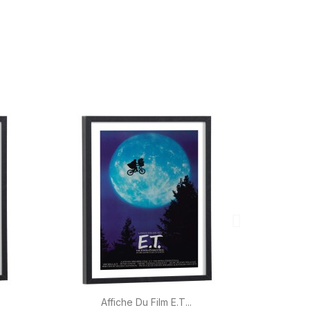

Aperçu rapide
Affiche Du Film E.T...