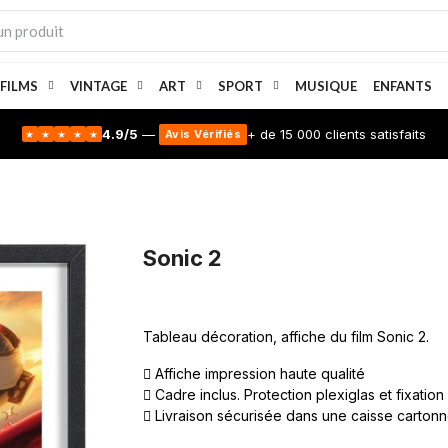
 FILMS
VINTAGE
ART
SPORT
MUSIQUE
ENFANTS
4.9/5
—
+ de 15 000 clients satisfaits
Avis Vérifiés
★
★
★
★
★
Sonic 2
Tableau décoration, affiche du film Sonic 2.
Affiche impression haute qualité
Cadre inclus. Protection plexiglas et fixation
Livraison sécurisée dans une caisse carton