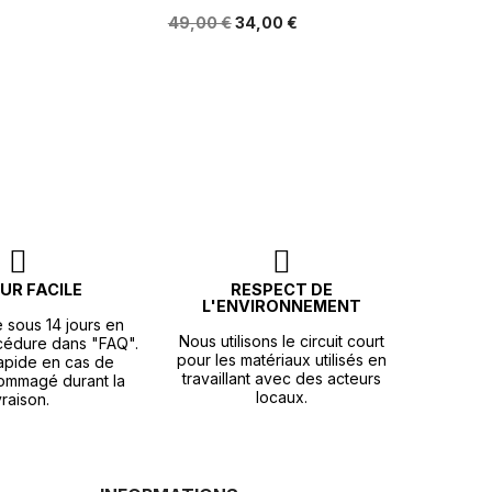
49,00 €
34,00 €
UR FACILE
RESPECT DE
L'ENVIRONNEMENT
e sous 14 jours en
Nous utilisons le circuit court
océdure dans "FAQ".
pour les matériaux utilisés en
apide en cas de
travaillant avec des acteurs
ommagé durant la
locaux.
vraison.