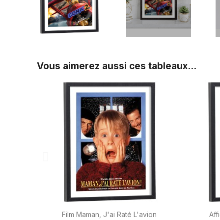
Vous aimerez aussi ces tableaux...

Aperçu rapide
Film Maman, J'ai Raté L'avion
Aff