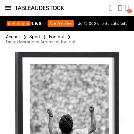
TABLEAUDESTOCK
4.9/5
—
+ de 15 000 clients satisfaits
Avis Vérifiés
★
★
★
★
★
Accueil
Sport
Football
Diego Maradona Argentine football