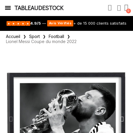
TABLEAUDESTOCK
4.9/5
—
+ de 15 000 clients satisfaits
Avis Vérifiés
★
★
★
★
★
Accueil
Sport
Football
Lionel Messi Coupe du monde 2022