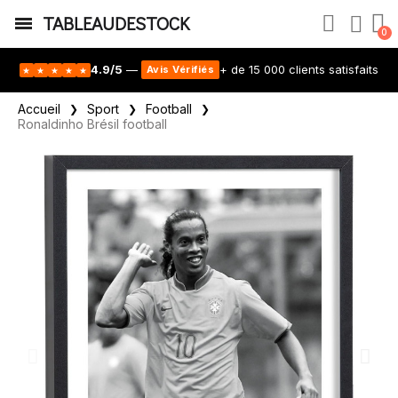
TABLEAUDESTOCK
4.9/5
—
+ de 15 000 clients satisfaits
Avis Vérifiés
★
★
★
★
★
Accueil
Sport
Football
Ronaldinho Brésil football