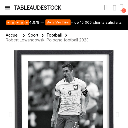
TABLEAUDESTOCK
4.9/5
—
+ de 15 000 clients satisfaits
Avis Vérifiés
★
★
★
★
★
Accueil
Sport
Football
Robert Lewandowski Pologne football 2023