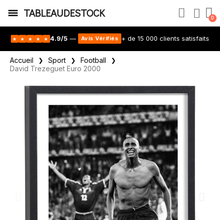
TABLEAUDESTOCK
4.9/5
—
+ de 15 000 clients satisfaits
Avis Vérifiés
★
★
★
★
★
Accueil
Sport
Football
David Trezeguet Euro 2000