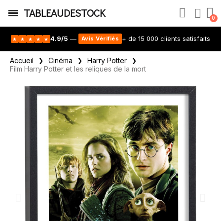
TABLEAUDESTOCK
4.9/5
—
+ de 15 000 clients satisfaits
Avis Vérifiés
★
★
★
★
★
Accueil
Cinéma
Harry Potter
Film Harry Potter et les reliques de la mort