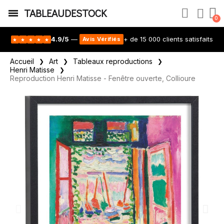
TABLEAUDESTOCK
4.9/5
—
+ de 15 000 clients satisfaits
Avis Vérifiés
★
★
★
★
★
Accueil
Art
Tableaux reproductions
Henri Matisse
Reproduction Henri Matisse - Fenêtre ouverte, Collioure