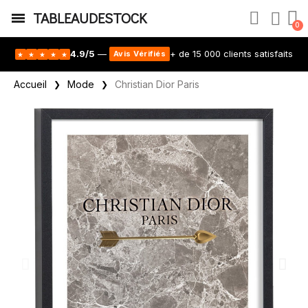
TABLEAUDESTOCK
4.9/5
—
+ de 15 000 clients satisfaits
Avis Vérifiés
★
★
★
★
★
Accueil
Mode
Christian Dior Paris