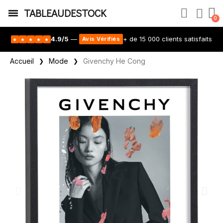
TABLEAUDESTOCK
4.9/5
—
+ de 15 000 clients satisfaits
Avis Vérifiés
★
★
★
★
★
Accueil
Mode
Givenchy He Cong