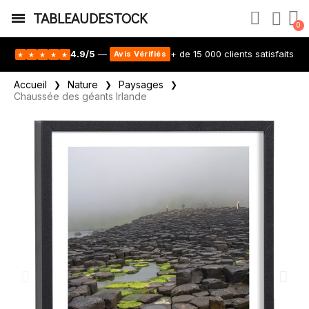
TABLEAUDESTOCK
4.9/5
—
+ de 15 000 clients satisfaits
Avis Vérifiés
★
★
★
★
★
Accueil
Nature
Paysages
Chaussée des géants Irlande