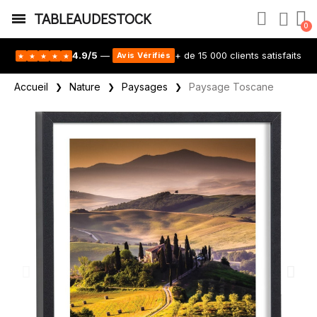
TABLEAUDESTOCK
4.9/5
—
+ de 15 000 clients satisfaits
Avis Vérifiés
★
★
★
★
★
Accueil
Nature
Paysages
Paysage Toscane