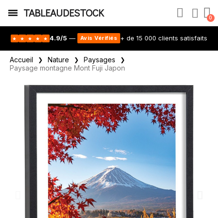
TABLEAUDESTOCK
4.9/5
—
+ de 15 000 clients satisfaits
Avis Vérifiés
★
★
★
★
★
Accueil
Nature
Paysages
Paysage montagne Mont Fuji Japon