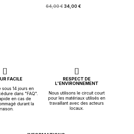
64,00 €
34,00 €
UR FACILE
RESPECT DE
L'ENVIRONNEMENT
e sous 14 jours en
Nous utilisons le circuit court
océdure dans "FAQ".
pour les matériaux utilisés en
apide en cas de
travaillant avec des acteurs
ommagé durant la
locaux.
vraison.