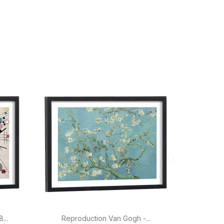

Aperçu rapide
...
Reproduction Van Gogh -...