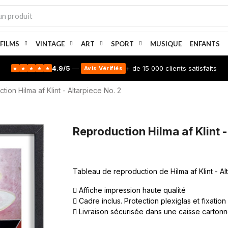
 FILMS
VINTAGE
ART
SPORT
MUSIQUE
ENFANTS
4.9/5
—
+ de 15 000 clients satisfaits
Avis Vérifiés
★
★
★
★
★
tion Hilma af Klint - Altarpiece No. 2
Reproduction Hilma af Klint -
Tableau de reproduction de Hilma af Klint - Al
Affiche impression haute qualité
Cadre inclus. Protection plexiglas et fixation
Livraison sécurisée dans une caisse carton