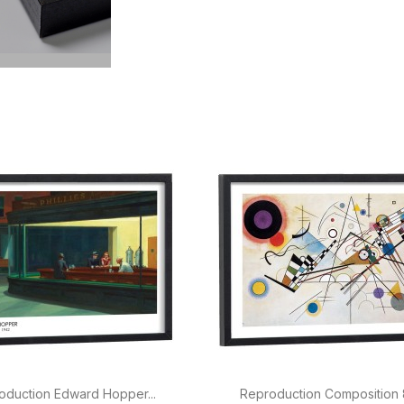


Aperçu rapide
Aperçu rapide
oduction Edward Hopper...
Reproduction Composition 8