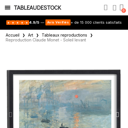
TABLEAUDESTOCK
4.9/5
—
+ de 15 000 clients satisfaits
Avis Vérifiés
★
★
★
★
★
Accueil
Art
Tableaux reproductions
Reproduction Claude Monet - Soleil levant