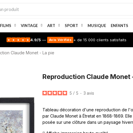
 FILMS
VINTAGE
ART
SPORT
MUSIQUE
ENFANTS
4.9/5
—
+ de 15 000 clients satisfaits
Avis Vérifiés
★
★
★
★
★
tion Claude Monet - La pie
Reproduction Claude Monet -
5
/
5
-
3
avis
Tableau décoration d'une reproduction de l'oeu
par Claude Monet à Étretat en 1868-1869. Elle
posée sur une clôture dans un paysage hiverna