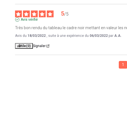
5
/
5
Avis vérifié
Très bon rendu du tableau le cadre noir mettant en valeur les 
Avis du
18/03/2022
, suite à une expérience du
06/03/2022
par
A.A.
Utile
(0)
Signaler
1