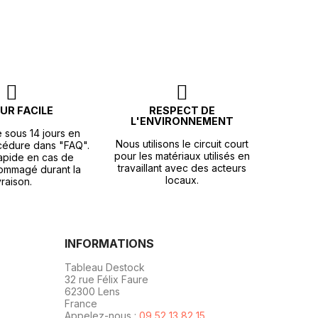
UR FACILE
RESPECT DE
L'ENVIRONNEMENT
e sous 14 jours en
Nous utilisons le circuit court
océdure dans "FAQ".
pour les matériaux utilisés en
apide en cas de
travaillant avec des acteurs
ommagé durant la
locaux.
vraison.
INFORMATIONS
Tableau Destock
32 rue Félix Faure
62300 Lens
France
Appelez-nous :
09 52 13 82 15