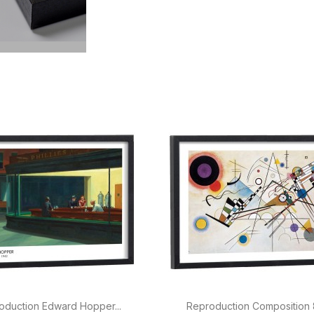


Aperçu rapide
Aperçu rapide
oduction Edward Hopper...
Reproduction Composition 8