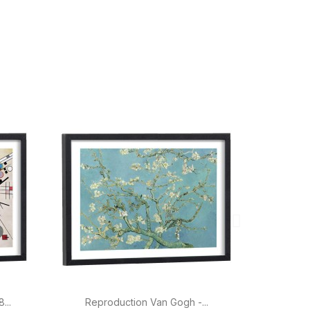

Aperçu rapide
...
Reproduction Van Gogh -...