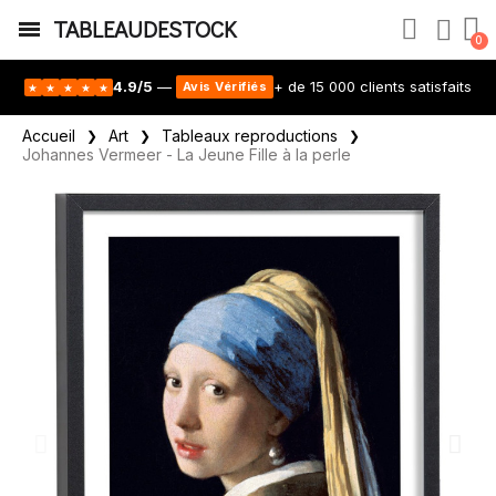
TABLEAUDESTOCK
4.9/5
—
+ de 15 000 clients satisfaits
Avis Vérifiés
★
★
★
★
★
Accueil
Art
Tableaux reproductions
Johannes Vermeer - La Jeune Fille à la perle