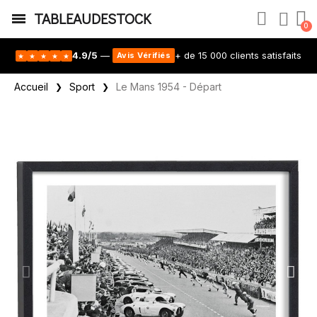
TABLEAUDESTOCK
4.9/5
—
+ de 15 000 clients satisfaits
Avis Vérifiés
★
★
★
★
★
Accueil
Sport
Le Mans 1954 - Départ