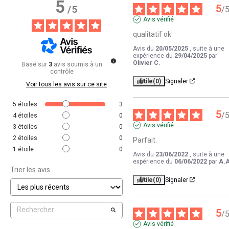
5
5
/
5
/
Avis vérifié
qualitatif ok
Avis du
20/05/2025
, suite à une
expérience du
29/04/2025
par
Olivier C.
Basé sur
3
avis soumis à un
contrôle
Utile
(0)
Signaler
Voir tous les avis sur ce site
5
étoiles
3
5
/
4
étoiles
0
Avis vérifié
3
étoiles
0
2
étoiles
0
Parfait.
1
étoile
0
Avis du
23/06/2022
, suite à une
expérience du
06/06/2022
par
A.A
Trier les avis
Utile
(0)
Signaler
5
/
Avis vérifié