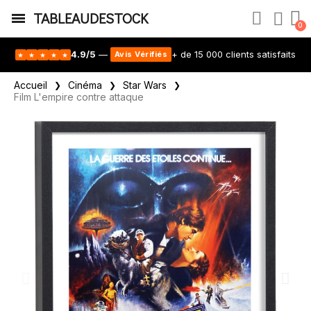
TABLEAUDESTOCK
4.9/5
—
+ de 15 000 clients satisfaits
Avis Vérifiés
★
★
★
★
★
Accueil
Cinéma
Star Wars
Film L'empire contre attaque