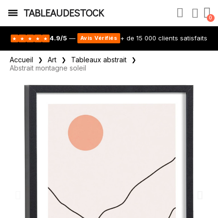
TABLEAUDESTOCK
4.9/5
—
+ de 15 000 clients satisfaits
Avis Vérifiés
★
★
★
★
★
Accueil
Art
Tableaux abstrait
Abstrait montagne soleil