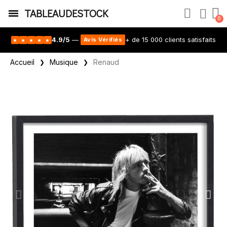
TABLEAUDESTOCK
4.9/5
—
+ de 15 000 clients satisfaits
Avis Vérifiés
★
★
★
★
★
Accueil
Musique
Renaud