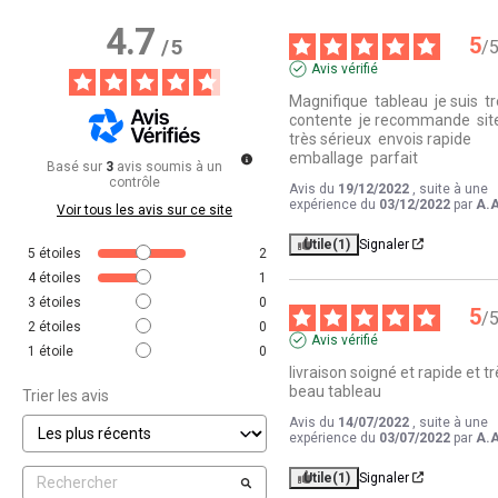
4.7
5
/
5
/
Avis vérifié
Magnifique  tableau  je suis  tr
contente  je recommande  site
très sérieux  envois rapide 
emballage  parfait
Basé sur
3
avis soumis à un
contrôle
Avis du
19/12/2022
, suite à une
expérience du
03/12/2022
par
A.A
Voir tous les avis sur ce site
Utile
(1)
Signaler
5
étoiles
2
4
étoiles
1
3
étoiles
0
5
/
2
étoiles
0
Avis vérifié
1
étoile
0
livraison soigné et rapide et tr
beau tableau
Trier les avis
Avis du
14/07/2022
, suite à une
expérience du
03/07/2022
par
A.A
Utile
(1)
Signaler