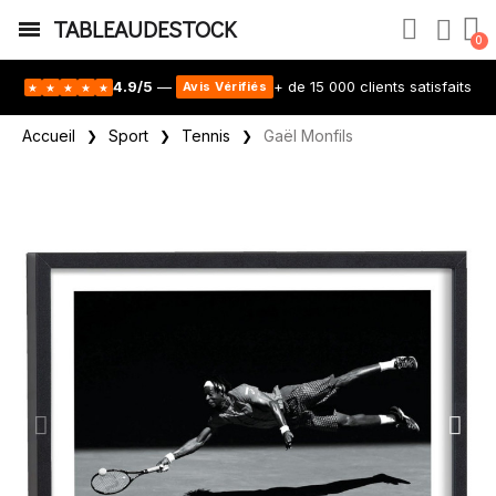
TABLEAUDESTOCK
4.9/5
—
+ de 15 000 clients satisfaits
Avis Vérifiés
★
★
★
★
★
Accueil
Sport
Tennis
Gaël Monfils