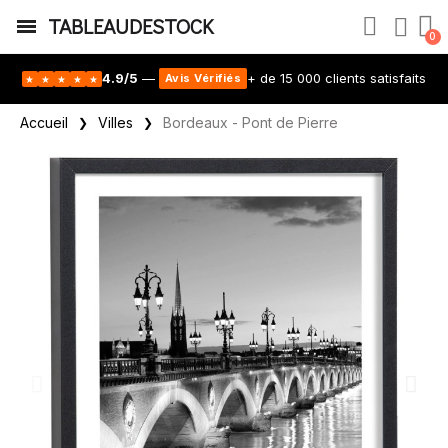
TABLEAUDESTOCK
4.9/5
—
+ de 15 000 clients satisfaits
Avis Vérifiés
★
★
★
★
★
Accueil
Villes
Bordeaux - Pont de Pierre