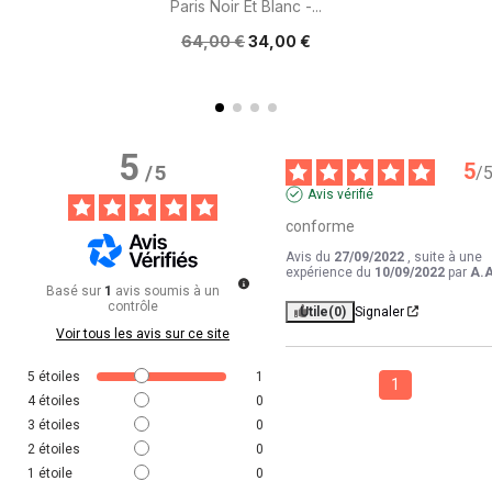
Paris Noir Et Blanc -...
64,00 €
34,00 €
5
5
/
5
/
Avis vérifié
conforme
Avis du
27/09/2022
, suite à une
expérience du
10/09/2022
par
A.A
Basé sur
1
avis soumis à un
contrôle
Utile
(0)
Signaler
Voir tous les avis sur ce site
5
étoiles
1
1
4
étoiles
0
3
étoiles
0
2
étoiles
0
1
étoile
0