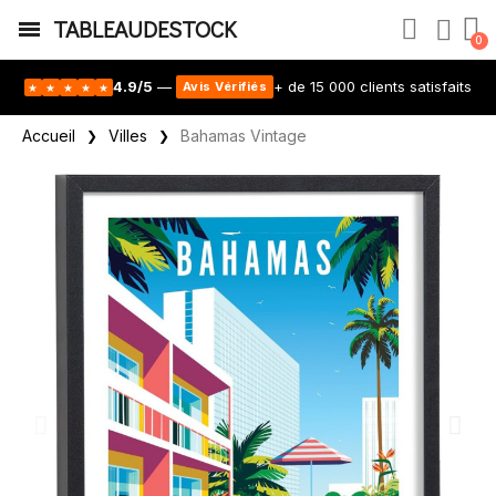
TABLEAUDESTOCK
4.9/5
—
+ de 15 000 clients satisfaits
Avis Vérifiés
★
★
★
★
★
Accueil
Villes
Bahamas Vintage