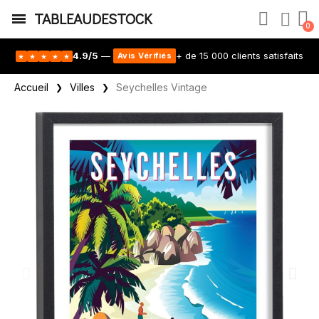
TABLEAUDESTOCK
4.9/5
—
+ de 15 000 clients satisfaits
Avis Vérifiés
★
★
★
★
★
Accueil
Villes
Seychelles Vintage