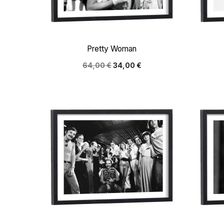

Aperçu rapide
Pretty Woman
64,00 €
34,00 €