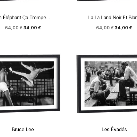


Aperçu rapide
Aperçu rapide
n Éléphant Ça Trompe...
La La Land Noir Et Bla
64,00 €
34,00 €
64,00 €
34,00 €


Aperçu rapide
Aperçu rapide
Bruce Lee
Les Évadés