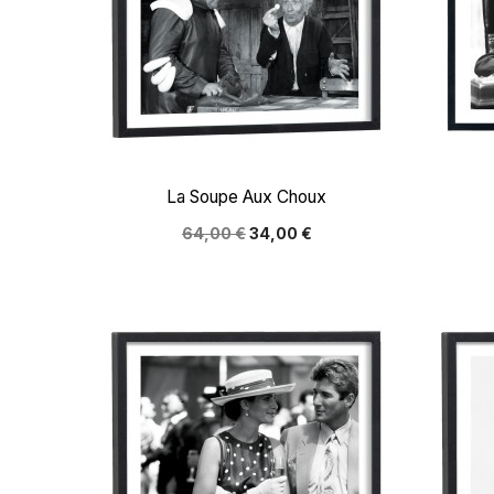

Aperçu rapide
La Soupe Aux Choux
64,00 €
34,00 €