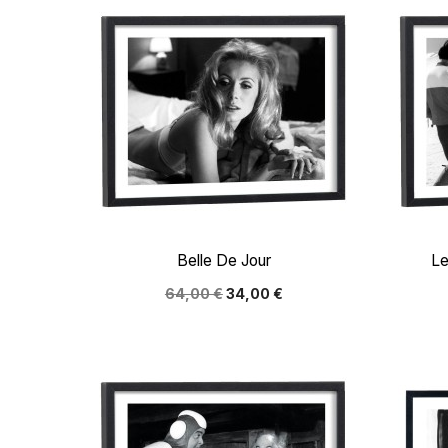

Aperçu rapide
Belle De Jour
Le
64,00 €
34,00 €