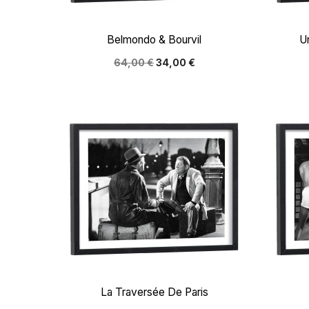

Aperçu rapide
Belmondo & Bourvil
U
64,00 €
34,00 €

Aperçu rapide
La Traversée De Paris