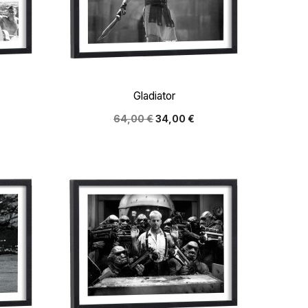

Aperçu rapide
Gladiator
64,00 €
34,00 €