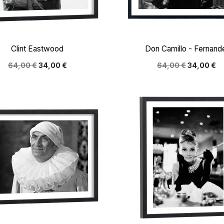


Aperçu rapide
Aperçu rapide
Clint Eastwood
Don Camillo - Fernand
64,00 €
34,00 €
64,00 €
34,00 €