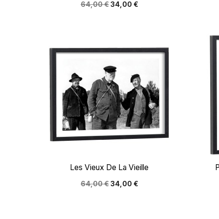
64,00 €
34,00 €

Aperçu rapide
Les Vieux De La Vieille
P
64,00 €
34,00 €