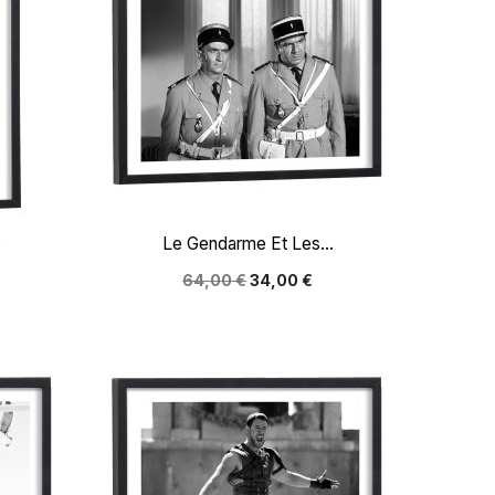

Aperçu rapide
p
Le Gendarme Et Les...
64,00 €
34,00 €