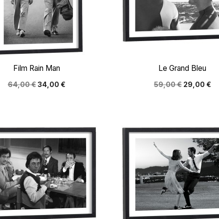


Aperçu rapide
Aperçu rapide
Film Rain Man
Le Grand Bleu
64,00 €
34,00 €
59,00 €
29,00 €