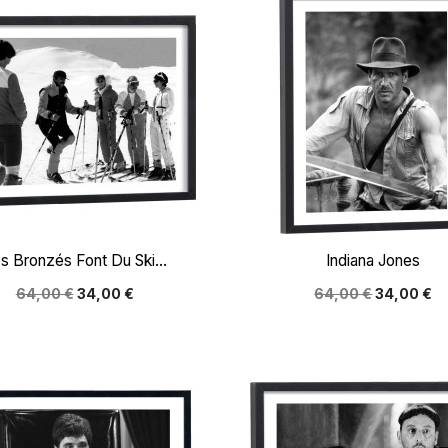


Aperçu rapide
Aperçu rapide
s Bronzés Font Du Ski...
Indiana Jones
64,00 €
34,00 €
64,00 €
34,00 €