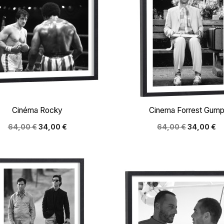


Aperçu rapide
Aperçu rapide
Cinéma Rocky
Cinema Forrest Gum
64,00 €
34,00 €
64,00 €
34,00 €