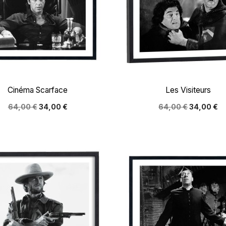


Aperçu rapide
Aperçu rapide
Cinéma Scarface
Les Visiteurs
64,00 €
34,00 €
64,00 €
34,00 €