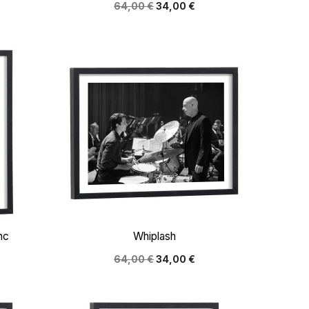
64,00 €
34,00 €

Aperçu rapide
nc
Whiplash
64,00 €
34,00 €