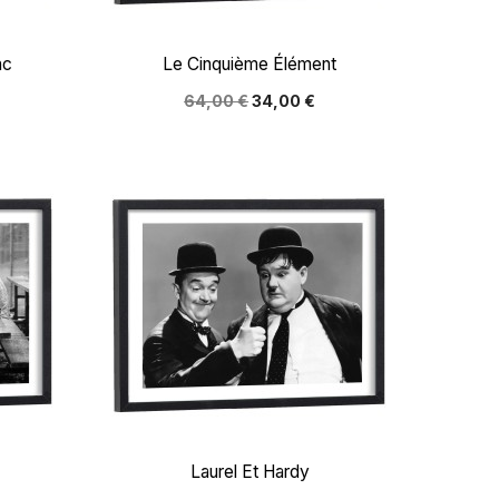

Aperçu rapide
nc
Le Cinquième Élément
64,00 €
34,00 €

Aperçu rapide
Laurel Et Hardy