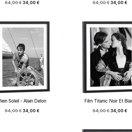
64,00 €
34,00 €
64,00 €
34,00 €


Aperçu rapide
Aperçu rapide
lein Soleil - Alain Delon
Film Titanic Noir Et Bla
64,00 €
34,00 €
64,00 €
34,00 €