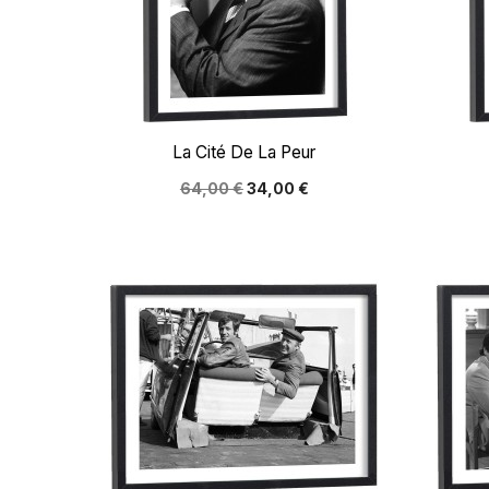

Aperçu rapide
La Cité De La Peur
64,00 €
34,00 €