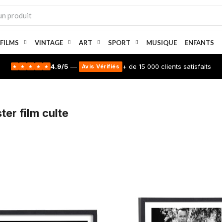
 FILMS
VINTAGE
ART
SPORT
MUSIQUE
ENFANTS
4.9/5
—
+ de 15 000 clients satisfaits
Avis Vérifiés
★
★
★
★
★
ter film culte