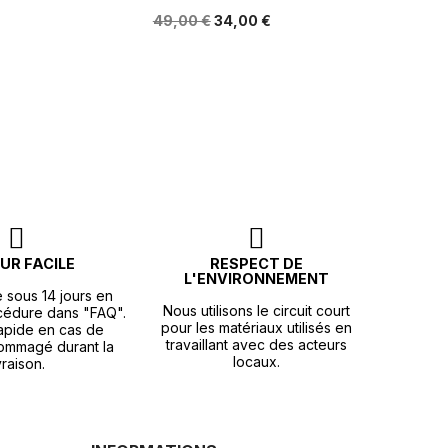
49,00 €
34,00 €
UR FACILE
RESPECT DE
L'ENVIRONNEMENT
e sous 14 jours en
Nous utilisons le circuit court
océdure dans "FAQ".
pour les matériaux utilisés en
apide en cas de
travaillant avec des acteurs
ommagé durant la
locaux.
vraison.