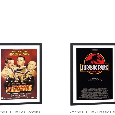


Aperçu rapide
Aperçu rapide
che Du Film Les Tontons...
Affiche Du Film Jurassic Pa