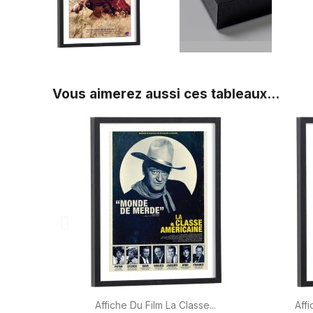
Vous aimerez aussi ces tableaux...

Aperçu rapide
Affiche Du Film La Classe...
Affi