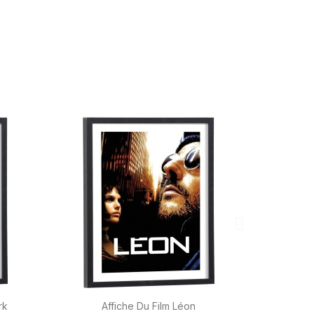

Aperçu rapide
rk
Affiche Du Film Léon