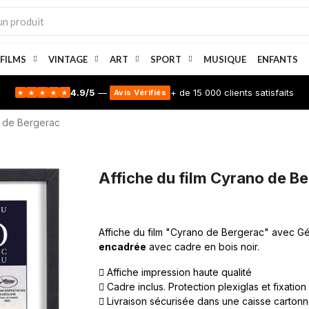
 FILMS
VINTAGE
ART
SPORT
MUSIQUE
ENFANTS
4.9/5
—
+ de 15 000 clients satisfaits
Avis Vérifiés
★
★
★
★
★
o de Bergerac
Affiche du film Cyrano de B
Affiche du film "Cyrano de Bergerac" avec G
encadrée
avec cadre en bois noir.
Affiche impression haute qualité
Cadre inclus. Protection plexiglas et fixation
Livraison sécurisée dans une caisse carton