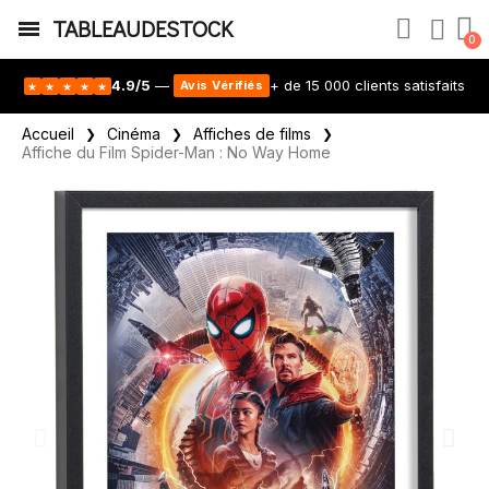
TABLEAUDESTOCK
4.9/5
—
+ de 15 000 clients satisfaits
Avis Vérifiés
★
★
★
★
★
Accueil
Cinéma
Affiches de films
Affiche du Film Spider-Man : No Way Home