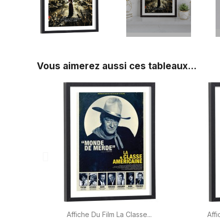
Vous aimerez aussi ces tableaux...

Aperçu rapide
Affiche Du Film La Classe...
Affi