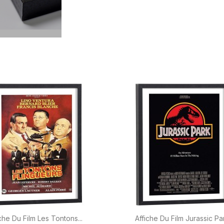


Aperçu rapide
Aperçu rapide
che Du Film Les Tontons...
Affiche Du Film Jurassic Pa