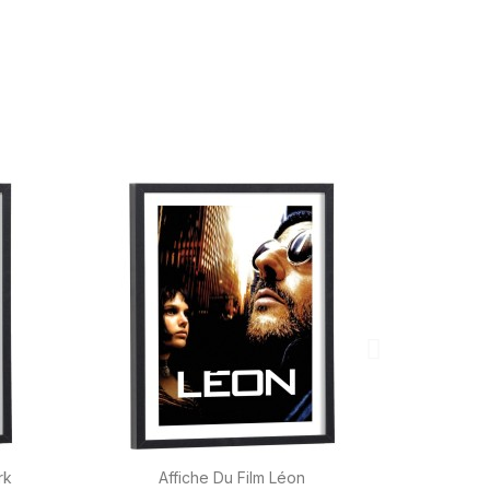

Aperçu rapide
rk
Affiche Du Film Léon