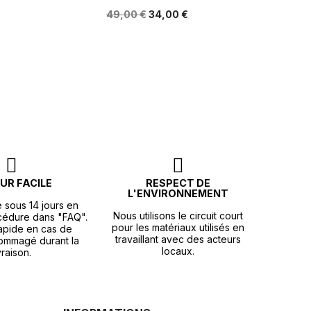
49,00 €
34,00 €
UR FACILE
RESPECT DE
L'ENVIRONNEMENT
e sous 14 jours en
Nous utilisons le circuit court
océdure dans "FAQ".
pour les matériaux utilisés en
apide en cas de
travaillant avec des acteurs
ommagé durant la
locaux.
vraison.