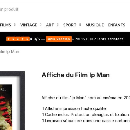
 FILMS
VINTAGE
ART
SPORT
MUSIQUE
ENFANTS
4.9/5
—
+ de 15 000 clients satisfaits
Avis Vérifiés
★
★
★
★
★
Film Ip Man
Affiche du Film Ip Man
Affiche du film "Ip Man" sorti au cinéma en 2
Affiche impression haute qualité
Cadre inclus. Protection plexiglas et fixation
Livraison sécurisée dans une caisse carton