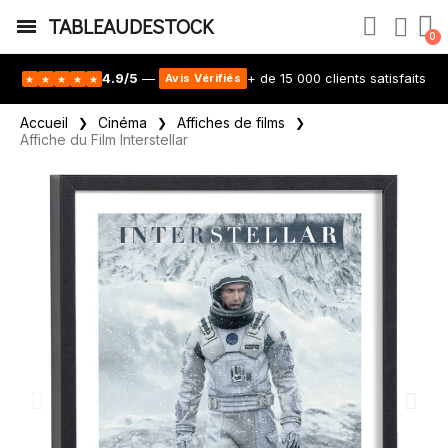
TABLEAUDESTOCK
4.9/5
—
+ de 15 000 clients satisfaits
Avis Vérifiés
★
★
★
★
★
Accueil
Cinéma
Affiches de films
Affiche du Film Interstellar