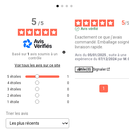
5
5
/
5
/
Avis vérifié
Exactement ce que j'avais 
commandé. Emballage soigné,
livraison rapide.
Basé sur
1
avis soumis à un
Avis du
05/01/2025
, suite à une
contrôle
expérience du
07/12/2024
par
M.
Voir tous les avis sur ce site
Utile
(0)
Signaler
5
étoiles
1
4
étoiles
0
1
3
étoiles
0
2
étoiles
0
1
étoile
0
Trier les avis