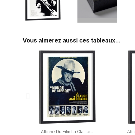
Vous aimerez aussi ces tableaux...

Aperçu rapide
Affiche Du Film La Classe...
Affi