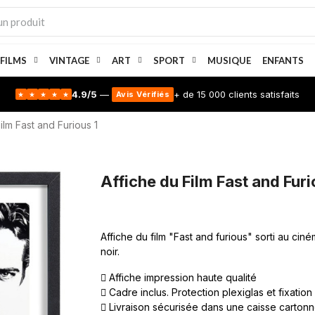
 FILMS
VINTAGE
ART
SPORT
MUSIQUE
ENFANTS
4.9/5
—
+ de 15 000 clients satisfaits
Avis Vérifiés
★
★
★
★
★
ilm Fast and Furious 1
Affiche du Film Fast and Furi
Affiche du film "Fast and furious" sorti au cin
noir.
Affiche impression haute qualité
Cadre inclus. Protection plexiglas et fixation
Livraison sécurisée dans une caisse carton