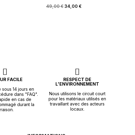
49,00 €
34,00 €
UR FACILE
RESPECT DE
L'ENVIRONNEMENT
e sous 14 jours en
Nous utilisons le circuit court
océdure dans "FAQ".
pour les matériaux utilisés en
apide en cas de
travaillant avec des acteurs
ommagé durant la
locaux.
vraison.