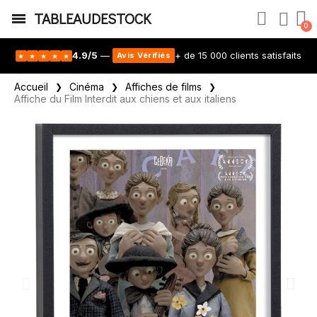
TABLEAUDESTOCK
4.9/5
—
+ de 15 000 clients satisfaits
Avis Vérifiés
★
★
★
★
★
Accueil
Cinéma
Affiches de films
Affiche du Film Interdit aux chiens et aux italiens