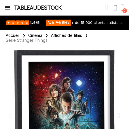
TABLEAUDESTOCK
4.9/5
—
+ de 15 000 clients satisfaits
Avis Vérifiés
★
★
★
★
★
Accueil
Cinéma
Affiches de films
Série Stranger Things