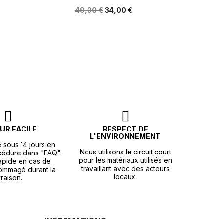
49,00 €
34,00 €
UR FACILE
RESPECT DE
L'ENVIRONNEMENT
e sous 14 jours en
Nous utilisons le circuit court
océdure dans "FAQ".
pour les matériaux utilisés en
apide en cas de
travaillant avec des acteurs
ommagé durant la
locaux.
vraison.