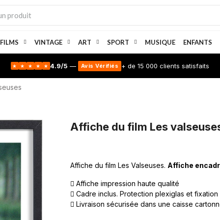
 FILMS
VINTAGE
ART
SPORT
MUSIQUE
ENFANTS
4.9/5
—
+ de 15 000 clients satisfaits
Avis Vérifiés
★
★
★
★
★
lseuses
Affiche du film Les valseuse
Affiche du film Les Valseuses.
Affiche encad
Affiche impression haute qualité
Cadre inclus. Protection plexiglas et fixation
Livraison sécurisée dans une caisse carton