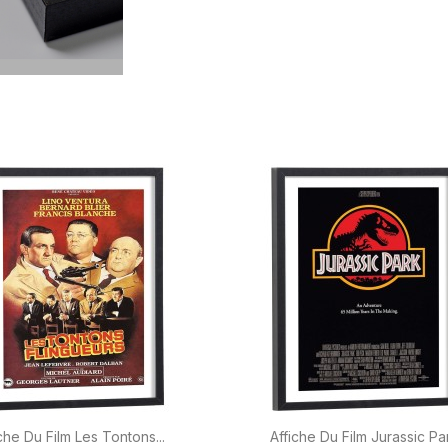


Aperçu rapide
Aperçu rapide
che Du Film Les Tontons...
Affiche Du Film Jurassic Pa