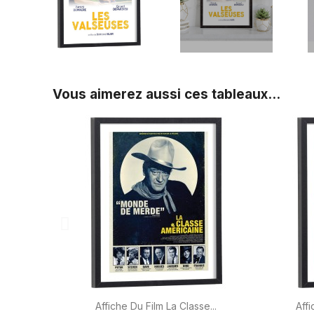
Vous aimerez aussi ces tableaux...

Aperçu rapide
Affiche Du Film La Classe...
Affi