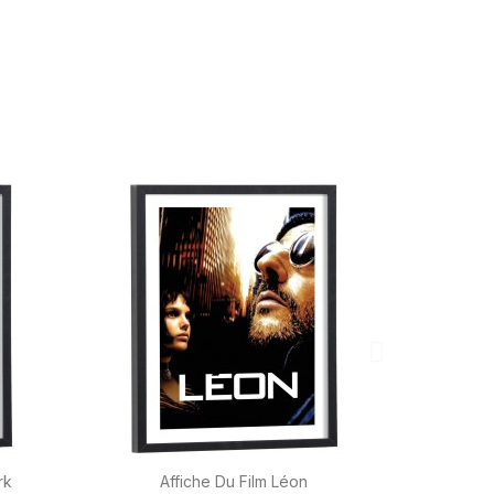

Aperçu rapide
rk
Affiche Du Film Léon