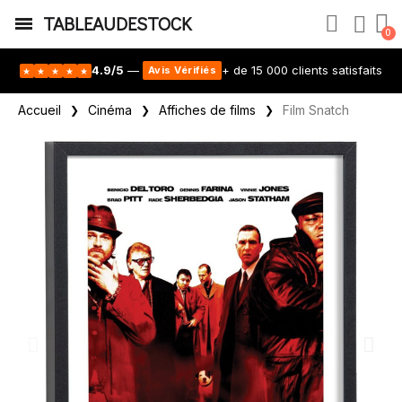
TABLEAUDESTOCK
4.9/5
—
+ de 15 000 clients satisfaits
Avis Vérifiés
★
★
★
★
★
Accueil
Cinéma
Affiches de films
Film Snatch