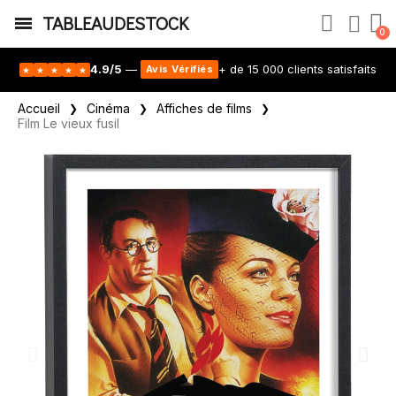
TABLEAUDESTOCK
4.9/5
—
+ de 15 000 clients satisfaits
Avis Vérifiés
★
★
★
★
★
Accueil
Cinéma
Affiches de films
Film Le vieux fusil