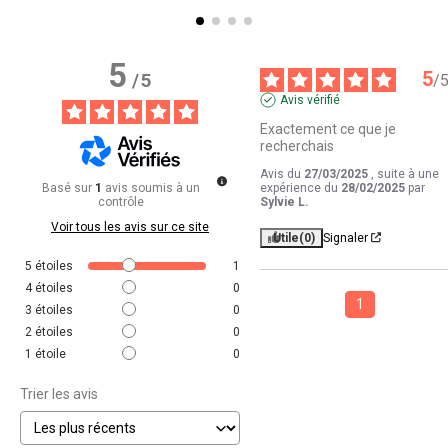
5
5
/
5
/
Avis vérifié
Exactement ce que je 
recherchais
Avis du
27/03/2025
, suite à une
Basé sur
1
avis soumis à un
expérience du
28/02/2025
par
contrôle
Sylvie L.
Voir tous les avis sur ce site
Utile
(0)
Signaler
5
étoiles
1
4
étoiles
0
1
3
étoiles
0
2
étoiles
0
1
étoile
0
Trier les avis